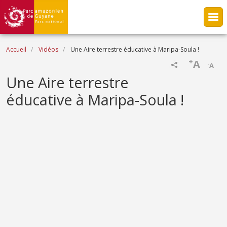
Aller au contenu principal
Fil d'Ariane
Accueil
Vidéos
Une Aire terrestre éducative à Maripa-Soula !
+
A
-
A
Name
Une Aire terrestre
éducative à Maripa-Soula !