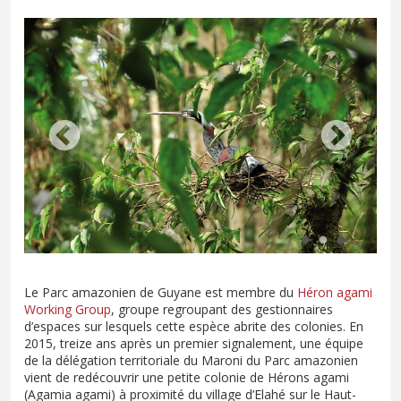
Le Parc amazonien de Guyane est membre du
Héron agami
Working Group
, groupe regroupant des gestionnaires
d’espaces sur lesquels cette espèce abrite des colonies. En
2015, treize ans après un premier signalement, une équipe
de la délégation territoriale du Maroni du Parc amazonien
vient de redécouvrir une petite colonie de Hérons agami
(Agamia agami) à proximité du village d’Elahé sur le Haut-