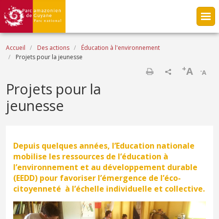
Aller au contenu principal
Fil d'Ariane
Accueil
Des actions
Éducation à l'environnement
Projets pour la jeunesse
+
A
-
A
Imprimer
Projets pour la
jeunesse
Depuis quelques années, l’Education nationale
mobilise les ressources de l’
éducation à
l’environnement et au développement durable
(EEDD)
pour favoriser l’émergence de l’éco-
citoyenneté à l’échelle individuelle et collective.