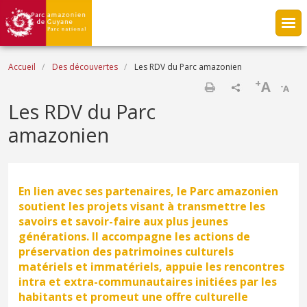
Aller au contenu principal
Fil d'Ariane
Accueil
Des découvertes
Les RDV du Parc amazonien
+
A
-
A
Imprimer
Les RDV du Parc
amazonien
En lien avec ses partenaires, le Parc amazonien
soutient les projets visant à transmettre les
savoirs et savoir-faire aux plus jeunes
générations. Il accompagne les actions de
préservation des patrimoines culturels
matériels et immatériels, appuie les rencontres
intra et extra-communautaires initiées par les
habitants et promeut une offre culturelle