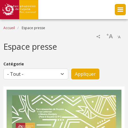
Aller au contenu principal
Fil d'Ariane
Accueil
Espace presse
+
A
-
A
Espace presse
Catégorie