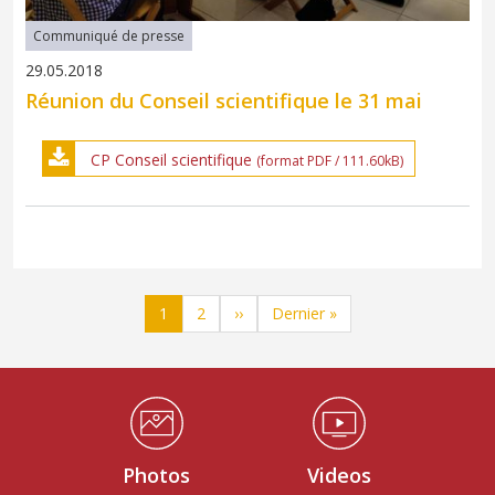
Communiqué de presse
29.05.2018
Réunion du Conseil scientifique le 31 mai
CP Conseil scientifique
(format PDF / 111.60kB)
Pagination
Page
Page
Page suivante
Dernière page
1
2
››
Dernier »
Médiathèque Footer
Photos
Videos