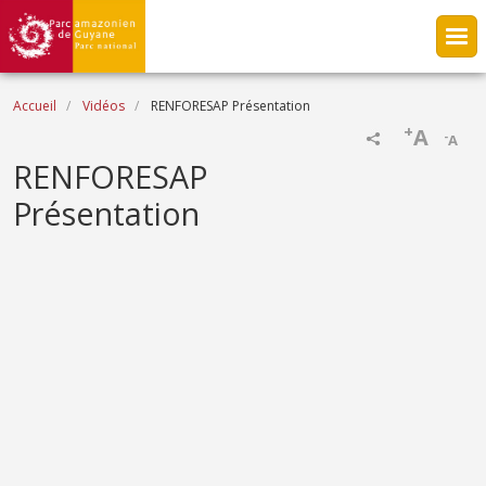
Aller au contenu principal
Fil d'Ariane
Accueil
Vidéos
RENFORESAP Présentation
+
A
-
A
Name
RENFORESAP
Présentation