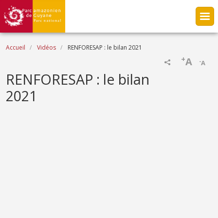
Aller au contenu principal
Fil d'Ariane
Accueil
Vidéos
RENFORESAP : le bilan 2021
+
A
-
A
Name
RENFORESAP : le bilan
2021