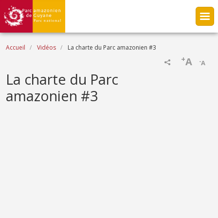
Aller au contenu principal
Fil d'Ariane
Accueil
Vidéos
La charte du Parc amazonien #3
+
A
-
A
Name
La charte du Parc
amazonien #3