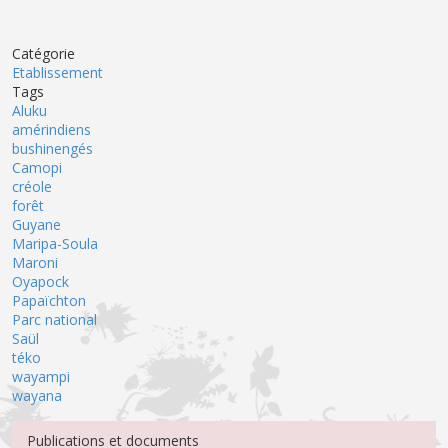
Catégorie
Etablissement
Tags
Aluku
amérindiens
bushinengés
Camopi
créole
forêt
Guyane
Maripa-Soula
Maroni
Oyapock
Papaïchton
Parc national
Saül
téko
wayampi
wayana
Menu Médiathèque
Publications et documents