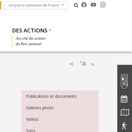
Les parcs nationaux de France
Les parcs nationaux de France
DES ACTIONS
Au côté des acteurs
du Parc national
+
A
-
A
Barre d'
Menu Médiathèque
Publications et documents
Galeries photo
Vidéos
Sons