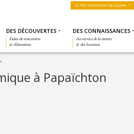
Menu du parc
Le Parc amazonien de Guyane
Thématiques
DES DÉCOUVERTES
DES CONNAISSANCES
Faites de rencontres
Au service de la nature
& d’émotions
& des hommes
n
mique à Papaïchton