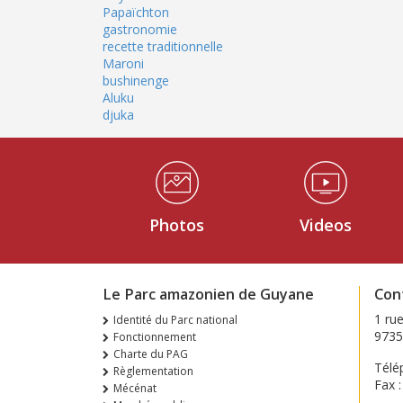
Papaïchton
gastronomie
recette traditionnelle
Maroni
bushinenge
Aluku
djuka
Médiathèque Footer
Photos
Videos
Le Parc amazonien de Guyane
Con
1 ru
Identité du Parc national
9735
Fonctionnement
Charte du PAG
Télé
Règlementation
Fax 
Mécénat