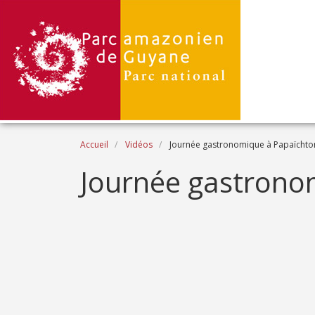
Aller au contenu principal
Fil d'Ariane
Accueil
Vidéos
Journée gastronomique à Papaïchto
Name
Journée gastrono