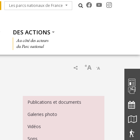
Les parcs nationaux de France
Les parcs nationaux de France
DES ACTIONS
Au côté des acteurs
du Parc national
+
A
-
A
Barre d'
Menu Médiathèque
Publications et documents
Galeries photo
Vidéos
Sons