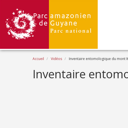
Aller au contenu principal
Fil d'Ariane
Accueil
Vidéos
Inventaire entomologique du mont 
Name
Inventaire entom