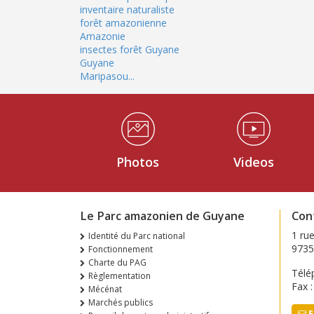
inventaire naturaliste
forêt amazonienne
Amazonie
insectes forêt Guyane
Guyane
Maripasou...
Médiathèque Footer
Photos
Videos
Le Parc amazonien de Guyane
Con
1 ru
Identité du Parc national
9735
Fonctionnement
Charte du PAG
Télé
Règlementation
Fax 
Mécénat
Marchés publics
E