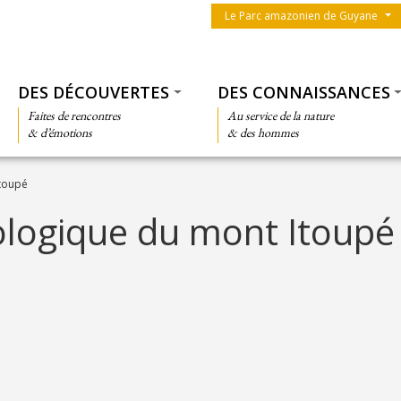
Menu du parc
Le Parc amazonien de Guyane
Thématiques
DES DÉCOUVERTES
DES CONNAISSANCES
Faites de rencontres
Au service de la nature
& d’émotions
& des hommes
Itoupé
ologique du mont Itoupé