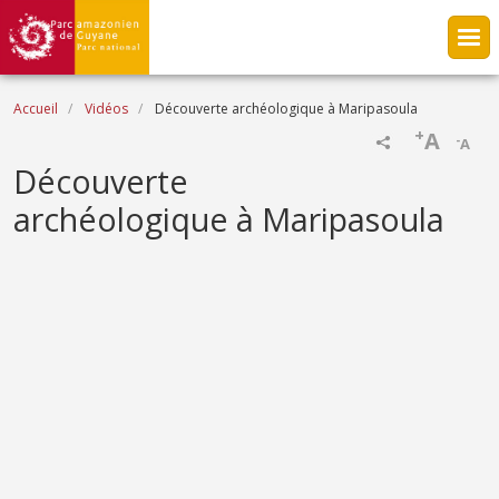
Aller au contenu principal
Fil d'Ariane
Accueil
Vidéos
Découverte archéologique à Maripasoula
+
A
-
A
Name
Découverte
archéologique à Maripasoula