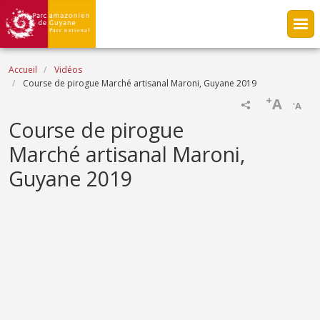
Aller au contenu principal
Fil d'Ariane
Accueil
Vidéos
Course de pirogue Marché artisanal Maroni, Guyane 2019
+
A
-
A
Name
Course de pirogue
Marché artisanal Maroni,
Guyane 2019