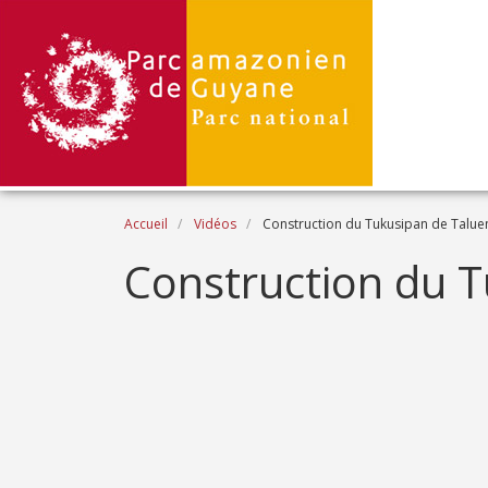
Aller au contenu principal
Fil d'Ariane
Accueil
Vidéos
Construction du Tukusipan de Talue
Name
Construction du T