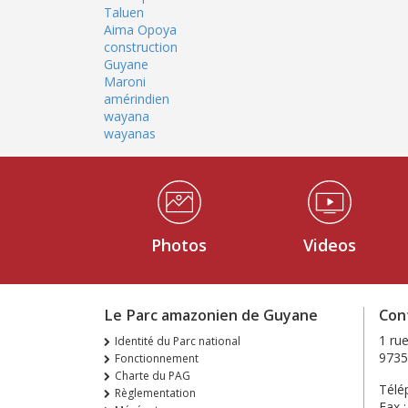
Taluen
Aima Opoya
construction
Guyane
Maroni
amérindien
wayana
wayanas
Médiathèque Footer
Photos
Videos
Le Parc amazonien de Guyane
Con
1 ru
Identité du Parc national
9735
Fonctionnement
Charte du PAG
Télé
Règlementation
Fax 