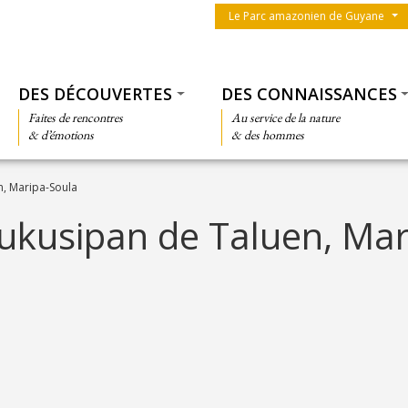
Menu du parc
Le Parc amazonien de Guyane
Thématiques
DES DÉCOUVERTES
DES CONNAISSANCES
Faites de rencontres
Au service de la nature
& d’émotions
& des hommes
n, Maripa-Soula
ukusipan de Taluen, Mar