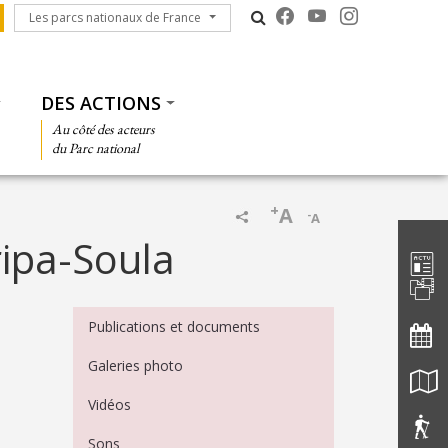
Les parcs nationaux de France
Les parcs nationaux de France
DES ACTIONS
Au côté des acteurs
du Parc national
+
A
-
A
Barre d'
ipa-Soula
Menu Médiathèque
Publications et documents
Galeries photo
Vidéos
Sons