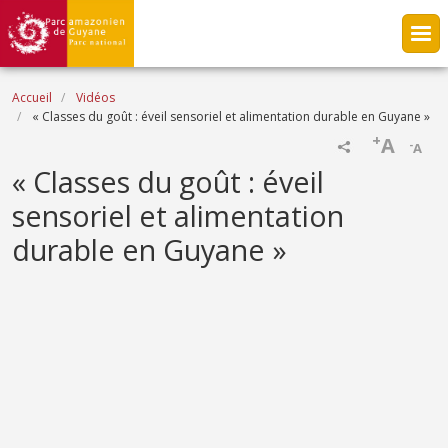
Aller au contenu principal
Fil d'Ariane
Accueil
Vidéos
« Classes du goût : éveil sensoriel et alimentation durable en Guyane »
+
A
-
A
Name
« Classes du goût : éveil
sensoriel et alimentation
durable en Guyane »