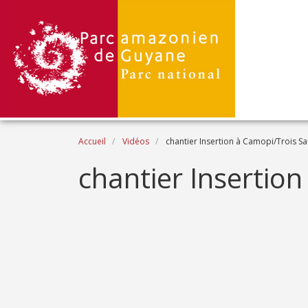
Aller au contenu principal
Fil d'Ariane
Accueil
Vidéos
chantier Insertion à Camopi/Trois Sa
Name
chantier Insertio