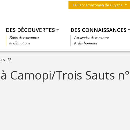
Menu du parc
Le Parc amazonien de Guyane
Thématiques
DES DÉCOUVERTES
DES CONNAISSANCES
Faites de rencontres
Au service de la nature
& d’émotions
& des hommes
uts n°2
n à Camopi/Trois Sauts n