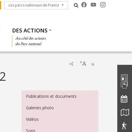
Les parcs nationaux de France
Les parcs nationaux de France
DES ACTIONS
Au côté des acteurs
du Parc national
+
A
-
A
Barre d'
°2
Menu Médiathèque
Publications et documents
Galeries photo
Vidéos
Sons