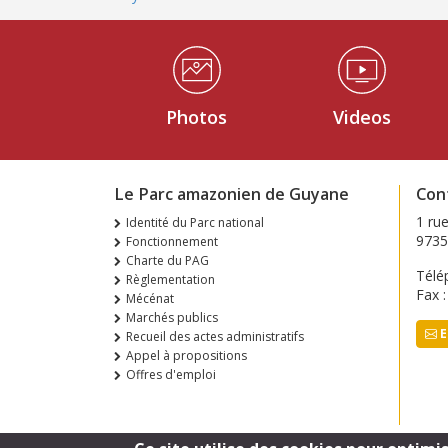
Médiathèque Footer
Photos
Videos
Le Parc amazonien de Guyane
Con
1 ru
Identité du Parc national
9735
Fonctionnement
Charte du PAG
Télé
Règlementation
Fax 
Mécénat
Marchés publics
E
Recueil des actes administratifs
Appel à propositions
Offres d'emploi