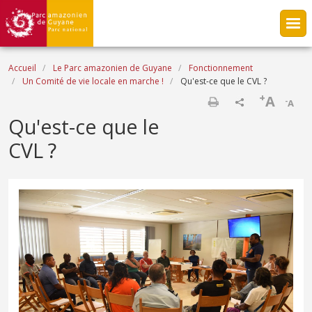
Aller au contenu principal
Fil d'Ariane
Accueil
Le Parc amazonien de Guyane
Fonctionnement
Un Comité de vie locale en marche !
Qu'est-ce que le CVL ?
+
A
-
A
Imprimer
Qu'est-ce que le
CVL ?