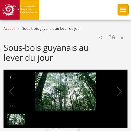
Aller au contenu principal
Fil d'Ariane
Accueil
Sous-bois guyanais au lever du jour
+
A
-
A
Sous-bois guyanais au
lever du jour
1
/
1