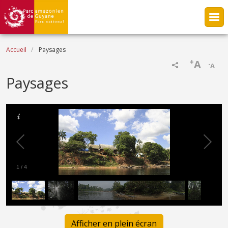
Aller au contenu principal
Fil d'Ariane
Accueil
Paysages
+
A
-
A
Paysages
1
/
4
Afficher en plein écran