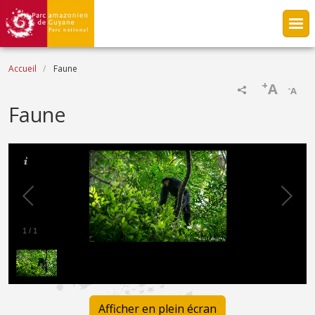
Aller au contenu principal
Fil d'Ariane
Accueil
Faune
+
A
-
A
Faune
1
/
1
Afficher en plein écran