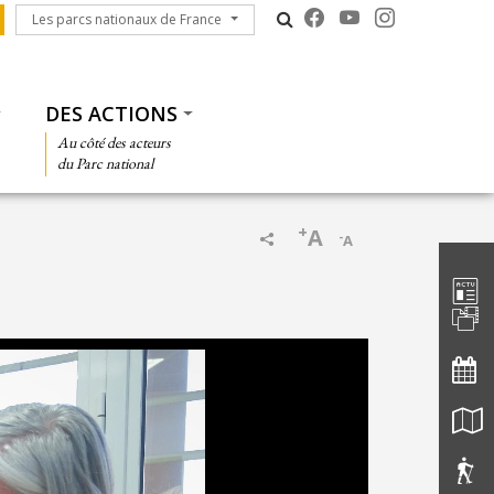
Les parcs nationaux de France
Les parcs nationaux de France
DES ACTIONS
Au côté des acteurs
du Parc national
+
A
-
A
Barre d'