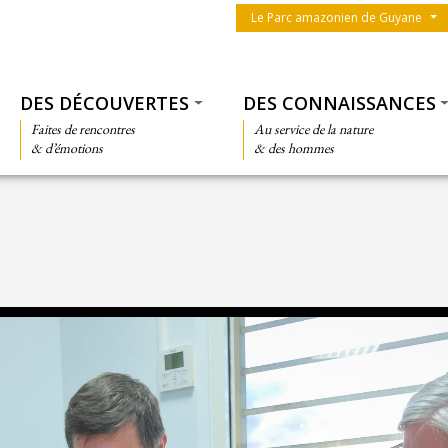
Menu du parc
Le Parc amazonien de Guyane
Thématiques
DES DÉCOUVERTES
DES CONNAISSANCES
Faites de rencontres
Au service de la nature
& d’émotions
& des hommes