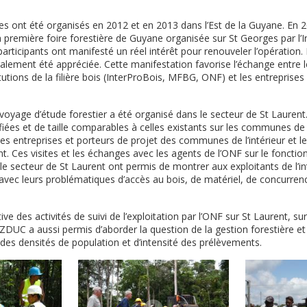
s ont été organisés en 2012 et en 2013 dans l’Est de la Guyane. En 2
a première foire forestière de Guyane organisée sur St Georges par l’
participants ont manifesté un réel intérêt pour renouveler l’opération. 
galement été appréciée. Cette manifestation favorise l’échange entre 
nstitutions de la filière bois (InterProBois, MFBG, ONF) et les entrepris
 voyage d’étude forestier a été organisé dans le secteur de St Laurent.
ifiées et de taille comparables à celles existants sur les communes de l
es entreprises et porteurs de projet des communes de l’intérieur et l
t. Ces visites et les échanges avec les agents de l’ONF sur le fonctio
r le secteur de St Laurent ont permis de montrer aux exploitants de l’int
s avec leurs problématiques d’accès au bois, de matériel, de concurre
ve des activités de suivi de l’exploitation par l’ONF sur St Laurent, s
DUC a aussi permis d’aborder la question de la gestion forestière et 
des densités de population et d’intensité des prélèvements.