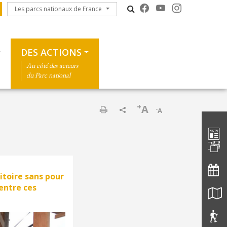
Les parcs nationaux de France
Les parcs nationaux de France
DES ACTIONS
Au côté des acteurs
du Parc national
+
A
-
A
Barre d'
Imprimer
ritoire sans pour
 entre ces