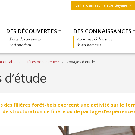
Menu du parc
Le Parc amazonien de Guyane
Thématiques
DES DÉCOUVERTES
DES CONNAISSANCES
Faites de rencontres
Au service de la nature
& d’émotions
& des hommes
t durable
Filières bois d’œuvre
Voyages d’étude
 d’étude
s des filières forêt-bois exercent une activité sur le ter
it de structuration de filière ou de partage d’expérience