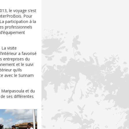
013, le voyage s’est
InterProBois. Pour
La participation à la
les professionnels
es d’équipement
 La visite
’intérieur a favorisé
es entreprises du
nnement et le suivi
érieur qu’ils
nce avec le Surinam
ur Maripasoula et du
de ses différentes