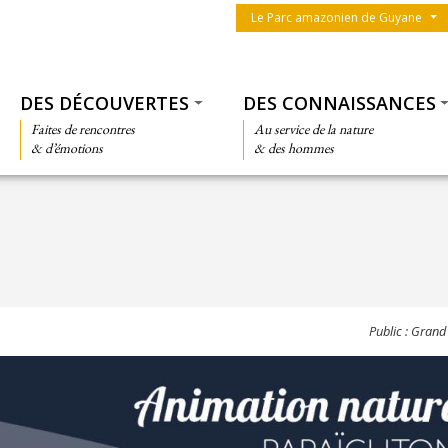
Menu du parc
Le Parc amazonien de Guyane
Thématiques
DES DÉCOUVERTES
DES CONNAISSANCES
Faites de rencontres
Au service de la nature
& d’émotions
& des hommes
Public : Grand