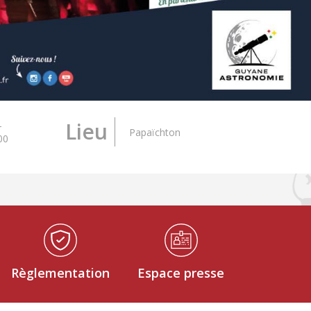
Lieu
-
Papaïchton
00
Règlementation
Espace presse