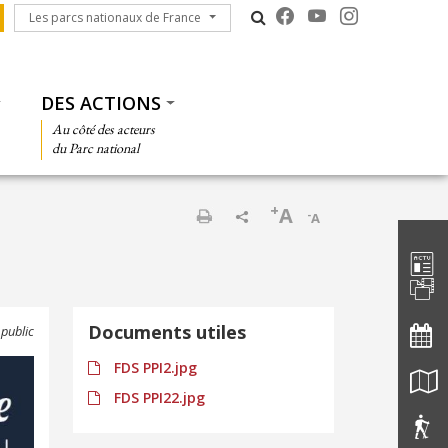
Les parcs nationaux de France
Les parcs nationaux de France
DES ACTIONS
Au côté des acteurs
du Parc national
+
A
-
A
Barre d'
Imprimer
Documents utiles
 public
FDS PPI2.jpg
FDS PPI22.jpg