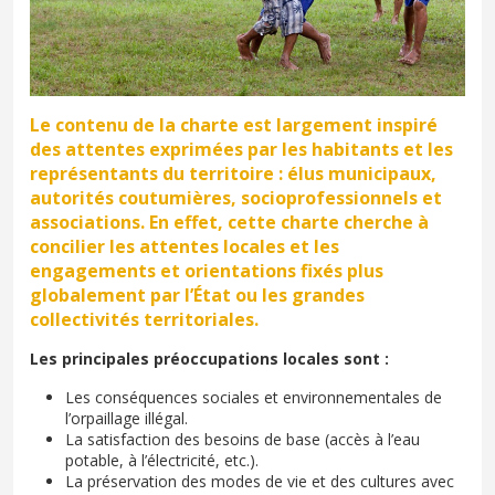
Le contenu de la charte est largement inspiré
des attentes exprimées par les habitants et les
représentants du territoire : élus municipaux,
autorités coutumières, socioprofessionnels et
associations. En effet, cette charte cherche à
concilier les attentes locales et les
engagements et orientations fixés plus
globalement par l’État ou les grandes
collectivités territoriales.
Les principales préoccupations locales sont :
Les conséquences sociales et environnementales de
l’orpaillage illégal.
La satisfaction des besoins de base (accès à l’eau
potable, à l’électricité, etc.).
La préservation des modes de vie et des cultures avec