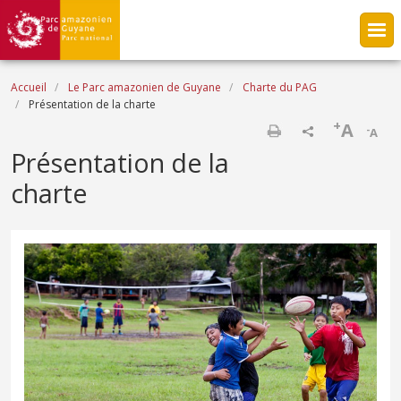
Aller au contenu principal
Fil d'Ariane
Accueil
Le Parc amazonien de Guyane
Charte du PAG
Présentation de la charte
+
A
-
A
Imprimer
Présentation de la
charte